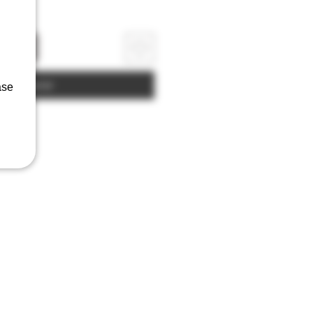
rrinho
Comprar
ase