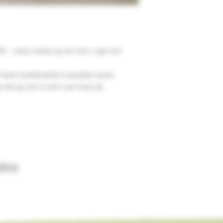
ZK - corte cônico 15-20 mm x 190 mm
m bom acabamento e puxada suave.
ra de 55 mm e vem com tiras de
dos