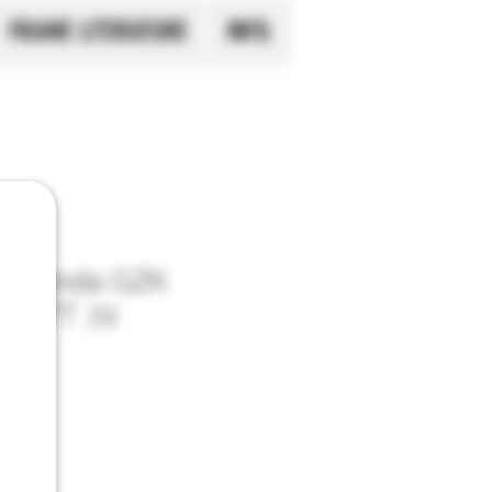
FRAME LITERATURE
INFO.
de banda GZK
5 OTT .72
 GZK
o