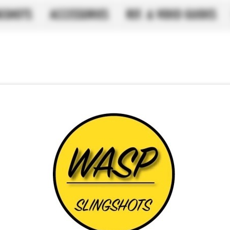
NGSHOTS
ACCESSORIES
REF. & VIDEO GUIDES
Conjunto 
verde 20/1
SKU: 15-20 OTT GREEN
Preç
£ 3,60
Quantidade
*