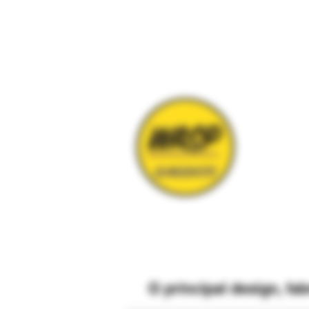
O
principal
design, fa