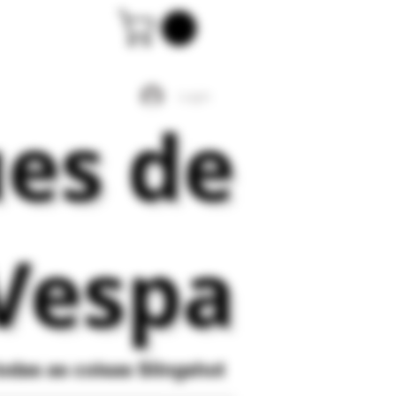
Login
ues de
Vespa
todas as coisas
Slingshot