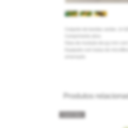
Conjunto de bandas verdes .72 G
Comprimento ativo.
Faixa de munição de 9,5 mm co
Equipado com bolsa de microfib
amarração.
Produtos relaciona
Catch Box