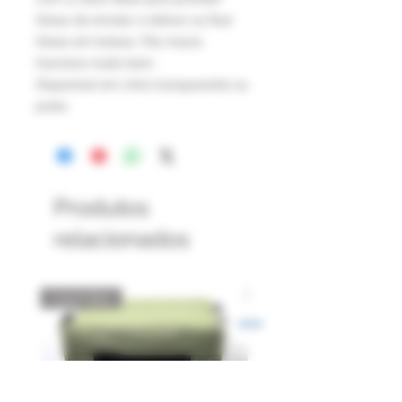
faixas de enrolar e dobrar ou fixar
faixas em bolsas. Fita macia
funciona muito bem.
Disponível em cinto transparente ou
preto
Produtos
relacionados
Catch Box