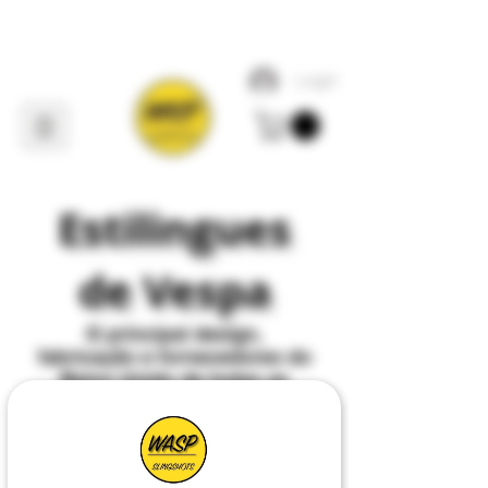
Login
Estilingues
de Vespa
O
principal
design,
fabricação e fornecedores do
Reino Unido de todas as
coisas
Slingshot