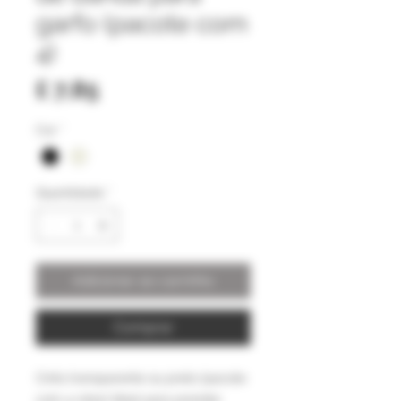
garfo (pacote com
4)
Preço
£ 7,85
Cor
*
Quantidade
*
Adicionar ao carrinho
Comprar
Cinto transparente ou preto (pacote
com 4 rolos) Ideal para prender