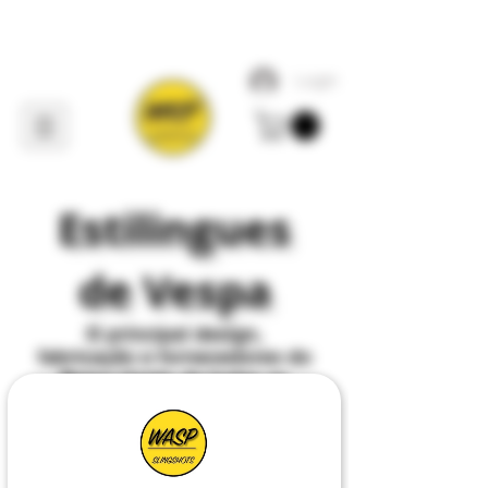
Login
Estilingues
de Vespa
O
principal
design,
fabricação e fornecedores do
Reino Unido de todas as
coisas
Slingshot