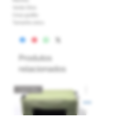
Marinha
Verde Oliva
Cinza grafite
Tamanho único.
Produtos
relacionados
Catch Box