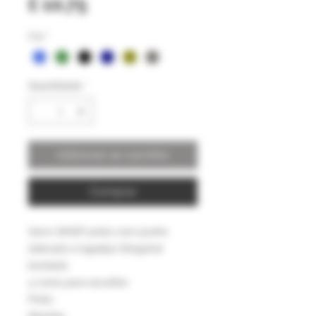
Preço
£ 10,75
Cor
*
Quantidade
*
Adicionar ao carrinho
Comprar
Gorro WASP preto com punho
dobrado e logotipo Slingshot
bordado
4 cores para escolher
Preto