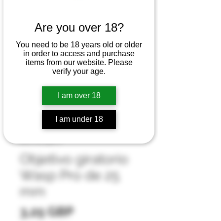
Are you over 18?
You need to be 18 years old or older
in order to access and purchase
items from our website. Please
verify your age.
I am over 18
I am under 18
SKU: Pro Spin 2
Objetivo giratorio
Wasp Pro de 25
mm
Precio
3,25 GBP