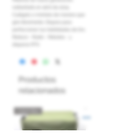
rediseñado en abril de 2024.
Cuélgalo o móntalo de manera que
gire libremente. Dispara para
perfeccionar tus habilidades de tiro.
Reduce - Ruido - Rebotes - y
disparos RTS
Productos
relacionados
Catch Box