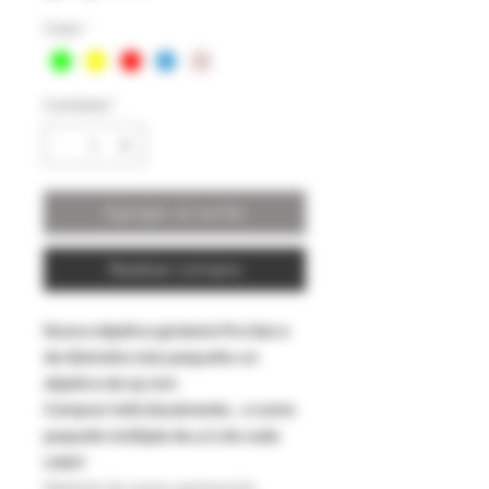
Color
*
Cantidad
*
Agregar al carrito
Realizar compra
Nuevo objetivo giratorio Pro Gen 2
de diámetro más pequeño: un
objetivo de 25 mm
Comprar individualmente... o como
paquete múltiple de 4 (1 de cada
color)
Material de nueva generación,