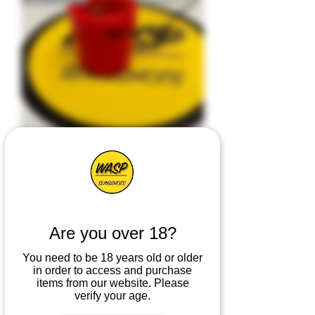
New Bell Target 35mm
Precio
4,50 GBP
Can Hanger
Are you over 18?
You need to be 18 years old or older
in order to access and purchase
items from our website. Please
verify your age.