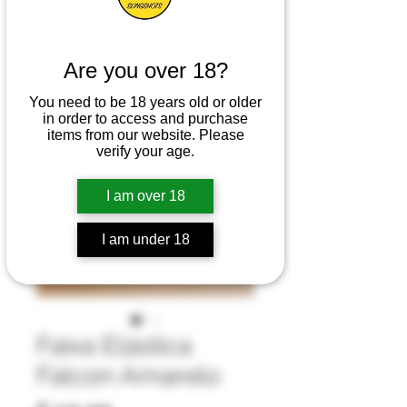
Are you over 18?
You need to be 18 years old or older
in order to access and purchase
items from our website. Please
verify your age.
I am over 18
I am under 18
Faixa Elástica
Falcon Amarelo