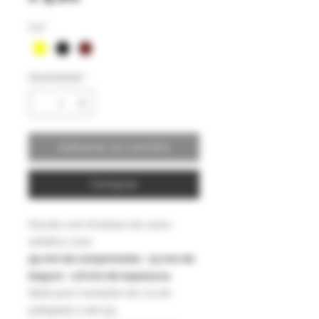
Cor
*
Quantidade
*
Adicionar ao carrinho
Comprar
Pacote com 8 bolsas de couro
sintético, leve
55 mm de comprimento - 15 mm de
largura - 1,8 mm de espessura.
Ideal para munições de 1/4 de
polegada e até 9,5.