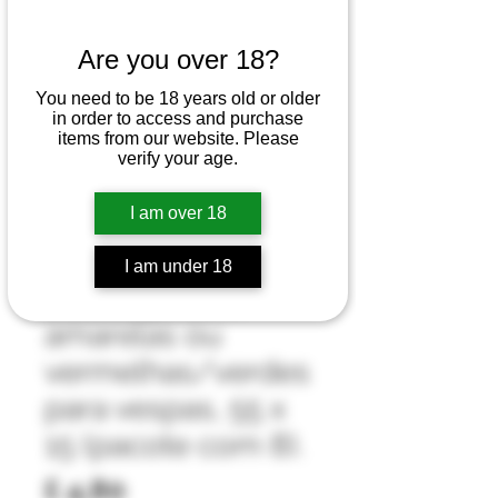
Are you over 18?
You need to be 18 years old or older
in order to access and purchase
items from our website. Please
verify your age.
I am over 18
SKU: WASP POUCH
I am under 18
Bolsas pretas,
amarelas ou
vermelhas/verdes
para vespas, 55 x
15 (pacote com 8).
Preço
£ 4,80