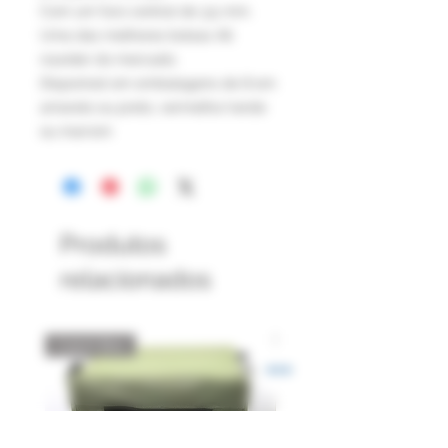
Com um furo central de 3,5 mm.
Uma das melhores bolsas All
rounder do mercado.
Disponível em embalagens de 8 em
amarelo ou preto, vermelho/verde
ou marrom
Produtos
relacionados
Catch Box