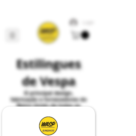
Login
Estilingues
de Vespa
O
principal
design,
fabricação e fornecedores do
Reino Unido de todas as
coisas
Slingshot