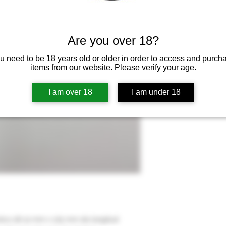
Re
Are you over 18?
u need to be 18 years old or older in order to access and purch
items from our website. Please verify your age.
I am over 18
I am under 18
ico 18-12 mm x 175 mm de longitud