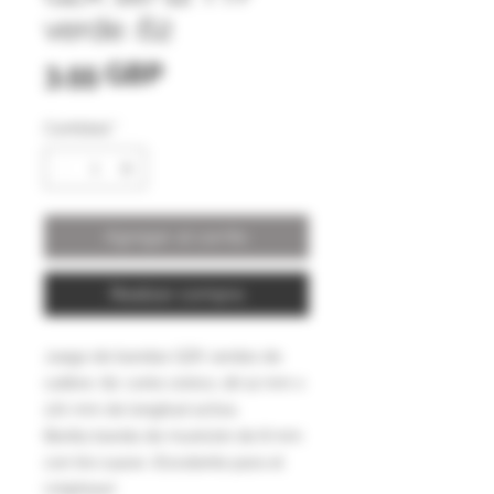
verde .62
Precio
3,55 GBP
Cantidad
*
Agregar al carrito
Realizar compra
Juego de bandas GZK verdes de
calibre .62: corte cónico, 18-12 mm x
170 mm de longitud activa.
Bonita banda de munición de 8 mm
con tiro suave. ¡Excelente para el
Uniphoxx!