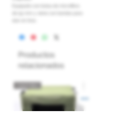
Equipado con bolsa de microfibra
de 55 mm y viene con bandas para
atar en tiras.
Productos
relacionados
Catch Box