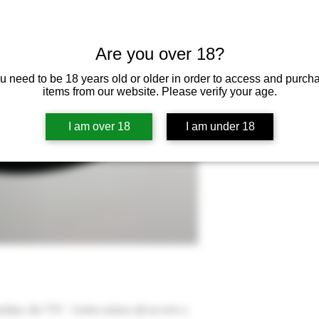
Re
Are you over 18?
u need to be 18 years old or older in order to access and purch
items from our website. Please verify your age.
I am over 18
I am under 18
illas .60 TTF - Corte cónico 18-12 mm x