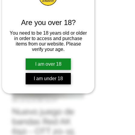
Are you over 18?
You need to be 18 years old or older
in order to access and purchase
items from our website. Please
verify your age.
I am over 18
I am under 18
SKU: 20/15 AK RED .60 OTT
Nuevo juego de
bandas Red AK
650 - OTT 20-15