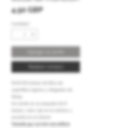
Precio
4,50 GBP
Cantidad
*
Agregar al carrito
Realizar compra
NUEVAS bolsas de fibra de
superfibra ligeras y delgadas de
Wasp
Se vende en un paquete de 8
bolsas, color rojo en el exterior y
amarillo en el interior.
Tamaño 45 x 12 mm con orificio