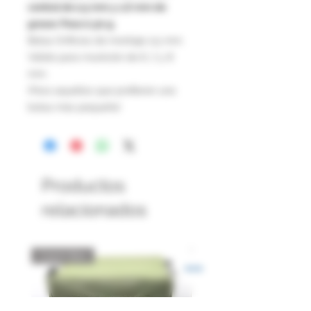
central de 2,5 mm y 1,6 mm de
grosor. Peso 0,30 g.
Bolsa Orificios de montaje 2,5 mm.
Válido para munición de 6, 7 y 8
mm.
¡Para aquellos que prefieren una
bolsa más pequeña!
Productos
relacionados
Catch Box