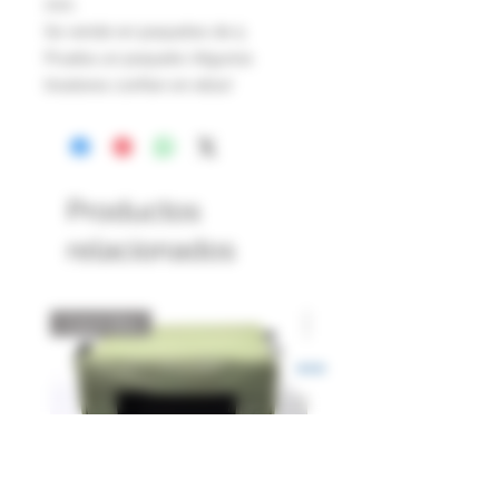
mm.
Se vende en paquetes de 5
Prueba un paquete ¡Algunos
tiradores confían en ellos!
Productos
relacionados
Catch Box