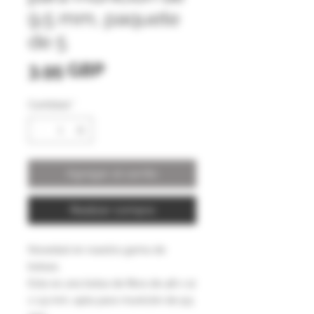
9,5 mm, paquete
de 5
Precio
3,95 GBP
Cantidad
*
Agregar al carrito
Realizar compra
Novedad en nuestra gama de
bolsas.
Esta es una bolsa de fibra de 48 x 12
x 1,9 mm, apta para munición de 9,5