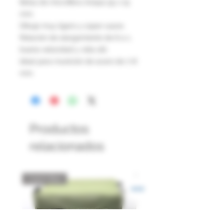
Bolsa de microfibra Avispa 55 x 15
mm.
Dibujo muy ligero y súper suave.
Relación de alargamiento de 6 a 1,
buena velocidad y vida útil.
Ideal para munición de acero de 7-8
mm.
Productos
relacionados
Catch Box