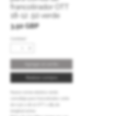
francotirador OTT
18-12 .50 verde
Precio
3,50 GBP
Cantidad
*
Agregar al carrito
Realizar compra
Nueva correa elástica verde
camuflaje para francotirador, corte
de 0,50 a 18-12 OTT x 185 de
longitud activa