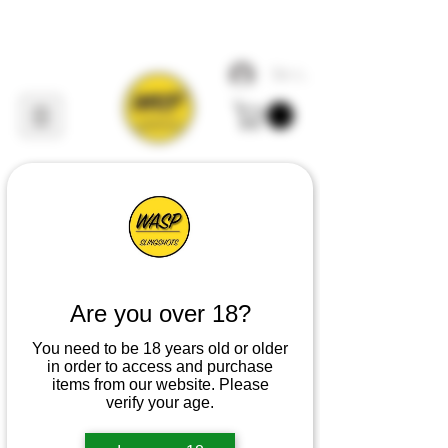
Se connecter
Lance-
pierres à
guêpes
Are you over 18?
You need to be 18 years old or older
Premier
concepteur, fabricant
in order to access and purchase
et fournisseur de tout ce qui
items from our website. Please
verify your age.
concerne les lance-pierres
au
Royaume-
Uni