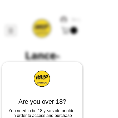
Se connecter
Lance-
pierres à
guêpes
Premier
concepteur, fabricant
Are you over 18?
et fournisseur de tout ce qui
concerne les lance-pierres
au
You need to be 18 years old or older
Royaume-
Uni
in order to access and purchase