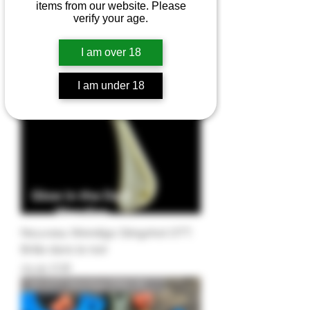
items from our website. Please
verify your age.
Wendigo Glow in the Dark
I am over 18
I am under 18
Nouveau Wendigo Slingshot OTT.
Brille dans le noir
Prix
29,95 £GB
Kit OTT Wendigo PRIX DE VENTE