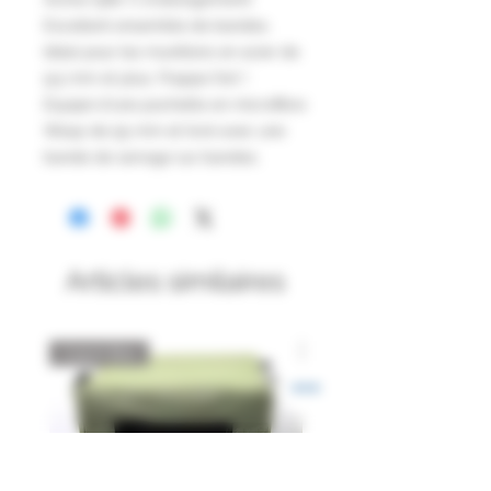
Excellent ensemble de bandes.
Idéal pour les munitions en acier de
9,5 mm et plus. Frappe fort !
Equipé d'une pochette en microfibre
Wasp de 55 mm et livré avec une
bande de serrage sur bandes.
Articles similaires
Catch Box