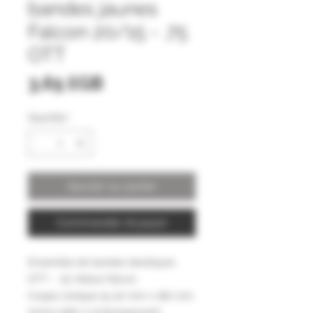
bandes jaunes
Falcon 20/15 - .75
OTT
Prix
3,65 £GB
Quantité
*
Ajouter au panier
Commander et payer
Ensemble de bandes élastiques
OTT - .75 Yellow Falcon
Coupe conique 15-20 mm x 180 mm
Active (580 % d'allongement)