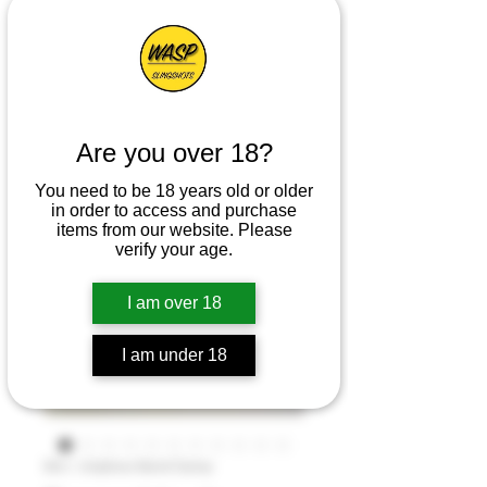
Are you over 18?
You need to be 18 years old or older
in order to access and purchase
items from our website. Please
verify your age.
I am over 18
I am under 18
SKU : Uniphoxx Band Clamp