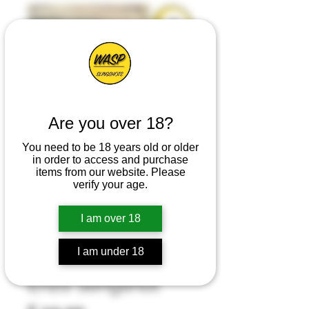
Are you over 18?
You need to be 18 years old or older
in order to access and purchase
items from our website. Please
verify your age.
I am over 18
I am under 18
Camo Impresso
Enzo Slingshot