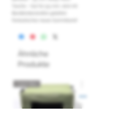
Tasche – Gut für 9,5 mm, wird mit
Bandbinderstreifen geliefert.
Fantastisches neues Gummiband!
Ähnliche
Produkte
Catch Box