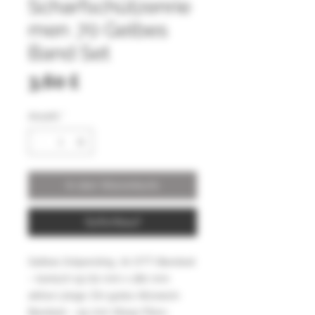
Scharfschützenrie
men .70 Gelbes
Band Set
Preis
3,60 £
Anzahl
*
In den Warenkorb
Sofortkauf
Gelbes Snipersling .70 OTT-Bandset
– konisch 15/20 mm x 180 mm
aktive Länge. Ein gutes Allzweck-
Bandset – 55 mm Wasp Fibre-