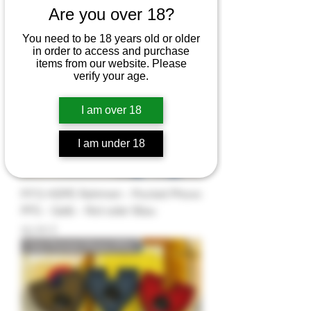
HDPE POCKET PHOXX PFS
Are you over 18?
You need to be 18 years old or older
in order to access and purchase
items from our website. Please
verify your age.
I am over 18
I am under 18
P.F.S HDPE Rahmen - Pocket Phoxx
PFS - Gelb - Rot oder Blau
Preis
15,00 £
G10 Pocket Phoxx PFS