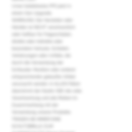
Unser beliebtestes PFS jetzt in
einem G10-Upgrade.
WARNUNG: Der Hersteller oder
Händler ist NICHT verantwortlich
oder haftbar für Folgeschäden,
direkte oder indirekte oder
besondere Verluste, Schäden,
Verletzungen oder Unfälle, die
durch die Verwendung der
Schleuder, Munition oder anderer
entsprechender gekaufter Artikel
verursacht werden. In ALLEN Fällen
übernimmt der Käufer (SIE) die volle
Verantwortung und alle Risiken im
Zusammenhang mit der
Verwendung unserer Produkte.
TRAGEN SIE IMMER EINE
SCHUTZBRILLE ZUM