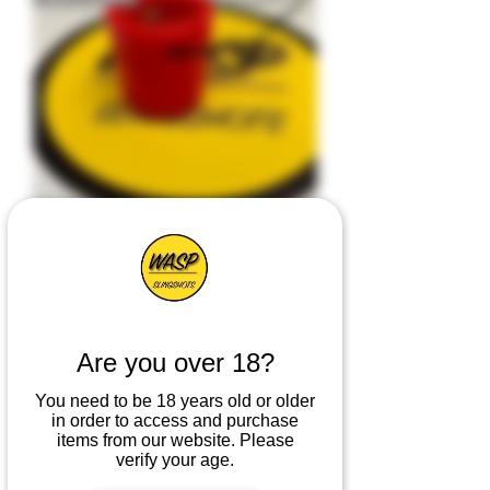
New Bell Target 35mm
Preis
4,50 £
Can Hanger
Are you over 18?
You need to be 18 years old or older
in order to access and purchase
items from our website. Please
verify your age.