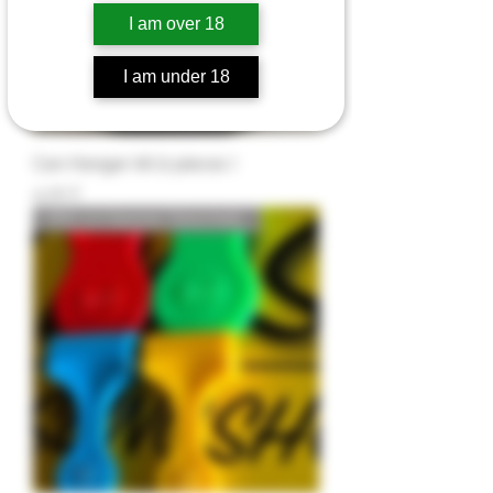
I am over 18
I am under 18
Can Hanger kit (2 pieces )
Preis
4,20 £
PRO 2+2 Spinner Zielscheibe