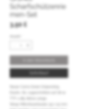
Scharfschützenrie
men-Set
Preis
3,50 £
Anzahl
*
In den Warenkorb
Sofortkauf
Neuer Camo Green Snipersling
Elastic .60, zugeschnitten auf 18-12
TTF x 185 Aktive Länge
Wasp-Mikrofaserbeutel, 55 x 15 mm.