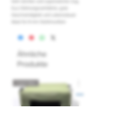
Sehr leichter und superweicher Zug,
6,4:1 Dehnungsverhältnis, gute
Geschwindigkeit und Lebensdauer
Ideal für 8 mm Stahlmunition
Ähnliche
Produkte
Catch Box