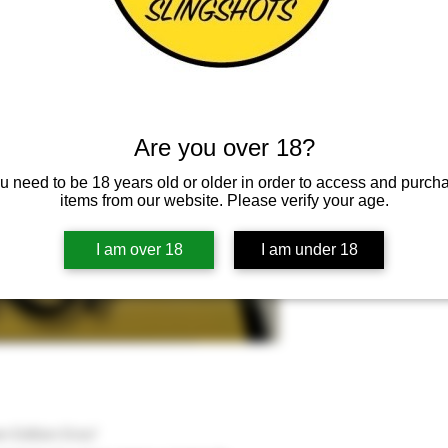
Agregar al carri
Re
Are you over 18?
u need to be 18 years old or older in order to access and purch
items from our website. Please verify your age.
I am over 18
I am under 18
n Edition Enzo"