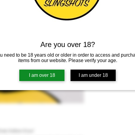
Agregar al carri
Re
Are you over 18?
u need to be 18 years old or older in order to access and purch
items from our website. Please verify your age.
I am over 18
I am under 18
Drab Edition Enzo"