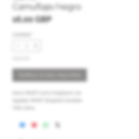
Camuflaje/negro
Precio
16,00 GBP
Cantidad
*
Agotado
Notificar al estar disponible
Gorra WASP Camo Snapback con
logotipo WASP Slingshot bordado
Talla única.