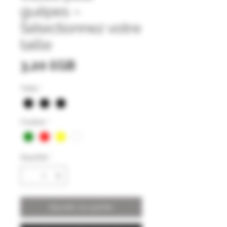
guêpes –
Sélectionnez votre
taille
Prix
3,20 £GB
Taille
*
Couleur
*
Quantité
*
Ajouter au panier