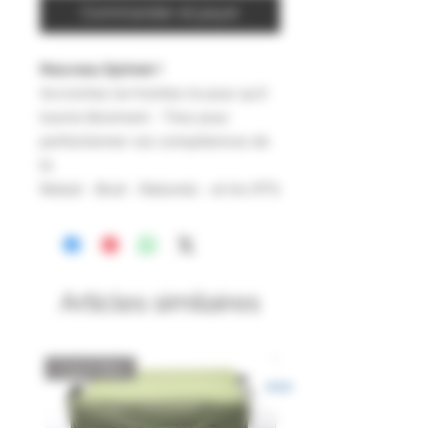
Commander et payer
Nouveau Spinner !
Accrochez-le/montez-le pour qu'il
tourne librement - Tirez pour
perfectionner vos compétences de
tir.
Réduit - Bruit - Rebonds - et tirs RTS
Articles similaires
Catch Box