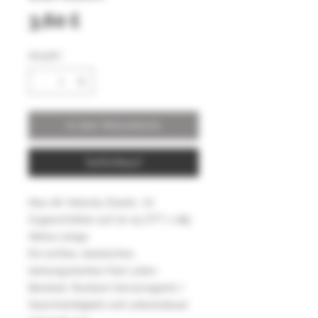
Preis
3,60 £
Anzahl
*
In den Warenkorb
Sofortkauf
Neu AK Velocity Elastic .70
Zugeschnitten auf 20-15 OTT x 185
Aktive Länge
Ein echtes, elastisches,
leistungsstarkes Fast-Latex-
Bandset. Rundum hervorragend /
Geschwindigkeit und Lebensdauer