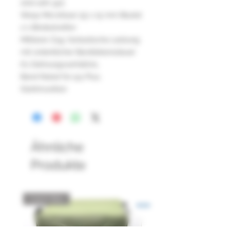
sind sehr gut.
Wasp Microfaser 55 x 15 mm Beutel
2 x Bindestreifen
Mittlerer Zug, fantastische Leistung
mit ordentlicher Bandlebensdauer
6:1 Dehnungsverhältnis,
Band Rated für 9,5 Plus,
Stahlmunition
Ähnliche
Produkte
Catch Box