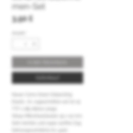
men-Set
Preis
3,50 £
Anzahl
*
In den Warenkorb
Sofortkauf
Neuer Camo Green Snipersling
Elastic .70, zugeschnitten auf 20-15
TTF x 185 Aktive Länge
Wasp-Mikrofaserbeutel, 55 x 15 mm.
Sehr leichter und super sanfter Zug
Dehnungsverhältnis 6:1, gute