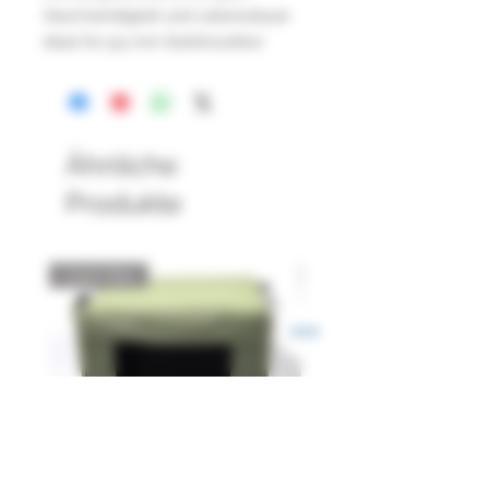
Geschwindigkeit und Lebensdauer
Ideal für 9,5 mm Stahlmunition
Ähnliche
Produkte
Catch Box