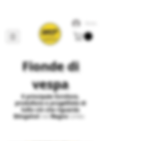
Accedi
Fionde di
vespa
Il
principale
fornitore,
produttore e progettista di
tutto ciò che riguarda
Slingshot
nel
Regno
Unito