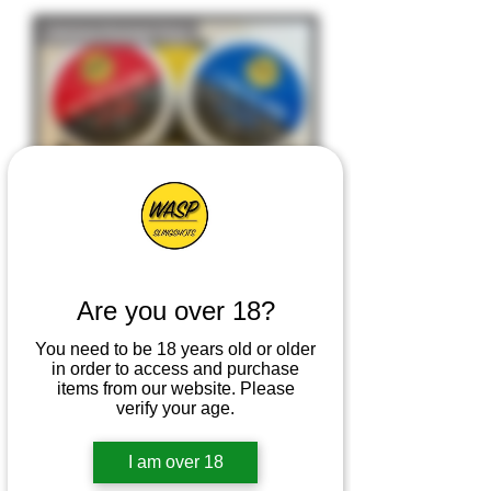
Ammo Pocket Tins
Are you over 18?
Pocket Tins... Steel Ammo (3
You need to be 18 years old or older
Size options )
in order to access and purchase
items from our website. Please
Prezzo
4,75 £
verify your age.
Palline di argilla/fango
I am over 18