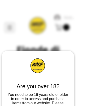
Accedi
Fionde di
vespa
Il
principale
fornitore,
produttore e progettista di
tutto ciò che riguarda
Are you over 18?
Slingshot
nel
Regno
Unito
You need to be 18 years old or older
in order to access and purchase
items from our website. Please