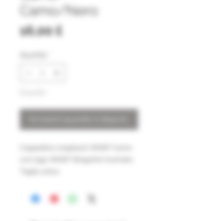
Camo/Nero
Prezzo
16,00 £
Quantità
*
Esaurito
Avvisami quando è disponibile
Cappellino snapback WASP Camo
con logo WASP Slingshot ricamato
Taglia unica.