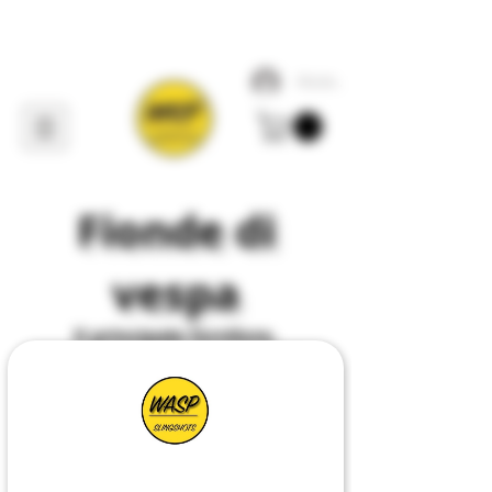
Accedi
Fionde di
vespa
Il
principale
fornitore,
produttore e progettista di
tutto ciò che riguarda
Slingshot
nel
Regno
Unito