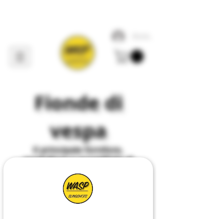
Accedi
Fionde di
vespa
Il
principale
fornitore,
produttore e progettista di
tutto ciò che riguarda
Slingshot
nel
Regno
Unito