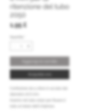
ritenzione del tubo
2050
Prezzo
1,95 £
Quantità
*
Aggiungi al carrello
Acquista ora
Confezione da 5 sfere in acciaio dal
diametro di 6 mm.
Inserire nel tubo 2050 per fissare il
tubo al telaio dell'Uniphoxx.