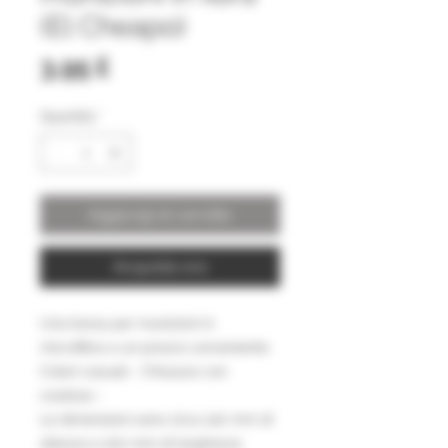
(El Cheapo)
Prezzo
3,95 £
Quantità
*
Aggiungi al carrello
Acquista ora
Una borsa per munizioni in
microfibra a un prezzo conveniente
Colori casuali - Chiusura con
coulisse -
Le dimensioni sono circa 120 mm di
altezza e 100 mm di larghezza.