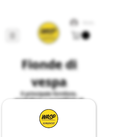
Accedi
Fionde di
vespa
Il
principale
fornitore,
produttore e progettista di
tutto ciò che riguarda
Slingshot
nel
Regno
Unito