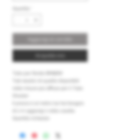
Quantità
*
Aggiungi al carrello
Acquista ora
Tubo per fionda BM&BW
Tubi elastici di qualità disponibili
nelle misure più diffuse per il Tube
Shooter
Il prezzo è al metro (se hai bisogno
di 2 m aggiungi 2 nella casella
Quantità richiesta)