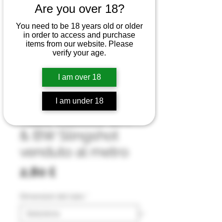
Are you over 18?
You need to be 18 years old or older
in order to access and purchase
items from our website. Please
verify your age.
I am over 18
I am under 18
Tubo elastico BM
& BW Slingshot
venduto al metro
Prezzo
2,80 £
Dimensioni del tubo
*