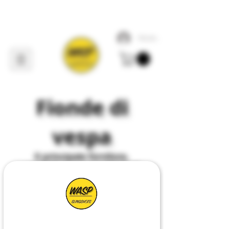
Accedi
Fionde di
vespa
Il
principale
fornitore,
produttore e progettista di
tutto ciò che riguarda
Slingshot
nel
Regno
Unito