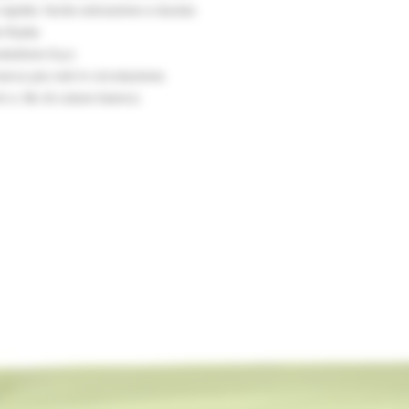
 rapide, facile estrazione e durata
 fluida
duttore 6,4:1
arca più noti in circolazione,
70 e .80 di colore bianco.