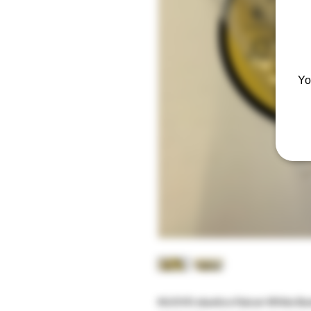
Yo
NUOVO elastico Falcon White Ba