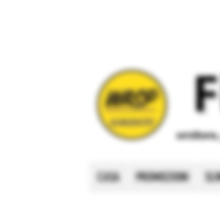
F
Il
principale
fornitore
CASA
PROMOZIONI
SL