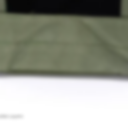
uble Layers
Vista rapida