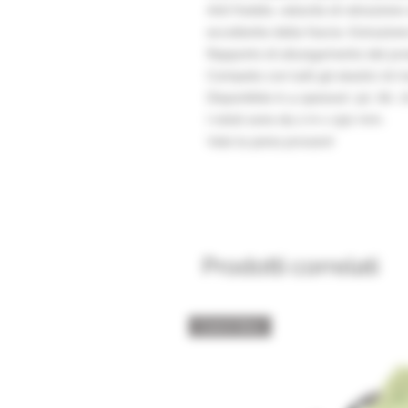
Anti freddo, velocità di retrazione
eccellente della fascia. Estrazione
Rapporto di allungamento del pro
Compete con tutti gli elastici di m
Disponibile in 4 spessori .50 .60 .
I rotoli sono da 2 m x 150 mm.
Vale la pena provare!
Prodotti correlati
Catch Box