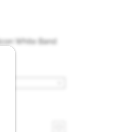
alcon White Band
zzo
ello