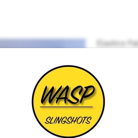
Elastico F
Pre
13,95 £
Misurare
*
Seleziona
Quantità
*
Aggiungi al carr