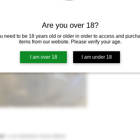
Are you over 18?
u need to be 18 years old or older in order to access and purch
items from our website. Please verify your age.
I am over 18
I am under 18
nd
, è un fantastico nuovo lattice.