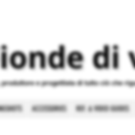
ionde di
, produttore e progettista di tutto ciò che ri
INGSHOTS
ACCESSORIES
REF. & VIDEO GUIDES