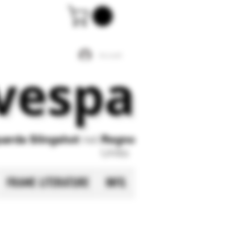
Accedi
 vespa
guarda Slingshot
nel
Regno
Unito
FRAME LITERATURE
INFO.