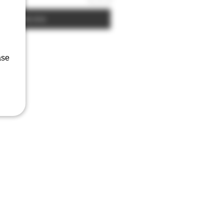
Acquista ora
ase