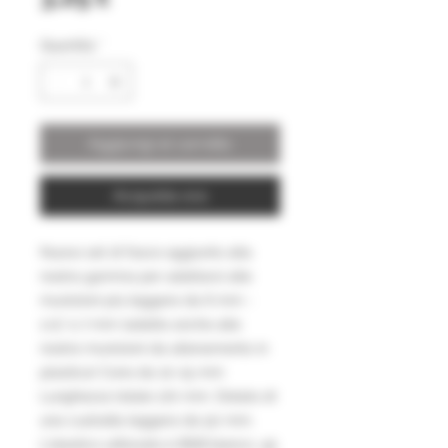
Quantità
*
Aggiungi al carrello
Acquista ora
Nuovo set di fasce aggiunto alla
nostra gamma per adattarsi alle
munizioni più leggere da 6 mm -
1/4" e 7 mm (adatte anche alle
nostre munizioni da allenamento in
plastica) Cono da 10-15 mm
Lunghezza totale 170 mm. Dotato di
una custodia leggera da 50 mm.
L'elastico utilizzato è BSB bianco .45