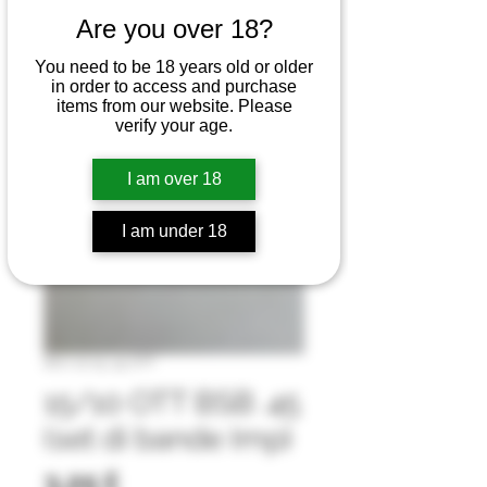
Are you over 18?
You need to be 18 years old or older
in order to access and purchase
items from our website. Please
verify your age.
I am over 18
I am under 18
SKU: 10-15 .45 OTT
15/10 OTT BSB .45
(set di bande Imp)
Prezzo
3,25 £