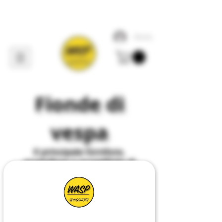
Accedi
Fionde di
vespa
Il
principale
fornitore,
produttore e progettista di
tutto ciò che riguarda
Slingshot
nel
Regno
Unito