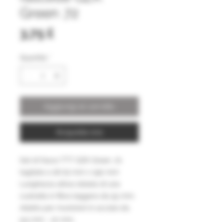
Green .72
Prezzo
3,75 £
Quantità
*
Aggiungi al carrello
Acquista ora
Set di fasce TTT GZK Green .72
tagliate a 16/22 mm x 190 mm
Lunghezza attiva dotata di una
custodia in fibra leggera da 55 mm.
Adatto per munizioni in acciaio da
9,5 mm - 10 mm.