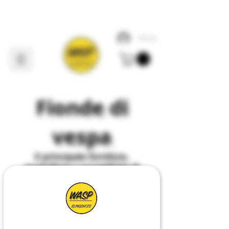
Accedi
Fionde di
vespa
Il
principale
fornitore,
produttore e progettista di
tutto ciò che riguarda
Slingshot
nel
Regno
Unito