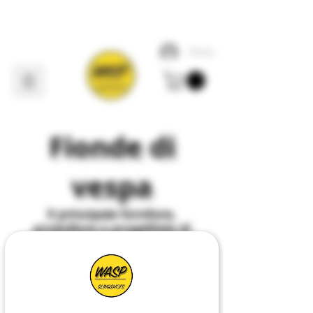
Accedi
Fionde di
vespa
Il
principale
fornitore,
produttore e progettista di
tutto ciò che riguarda
Slingshot
nel
Regno
Unito