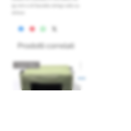
55 mm e di fascetta stringi collo su
strisce.
Prodotti correlati
Catch Box