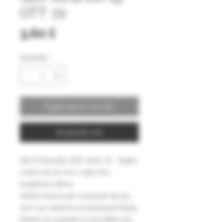
OTT .72
Prezzo
3,60 £
Quantità
*
Aggiungi al carrello
Acquista ora
Set di fascette GZK verdi .72 - taglio
conico 15-20 mm x 190 mm,
lunghezza attiva.
Ottima fascia per munizioni da 9,5
mm con sistema di estrazione fluido.
Dotato di custodia in microfibra da