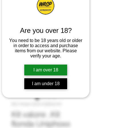
Are you over 18?
You need to be 18 years old or older
in order to access and purchase
items from our website. Please
verify your age.
I am over 18
I am under 18
SKU: Ocean Camo Uniphoxx Kit
Kit valore ..Kit
fionda Uniphoxx