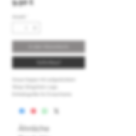
Preis
9,50 £
Anzahl
*
In den Warenkorb
Sofortkauf
Graue Kappe mit aufgesticktem 
Wasp Slingshots-Logo. 
Einheitsgröße für Erwachsene.
Ähnliche