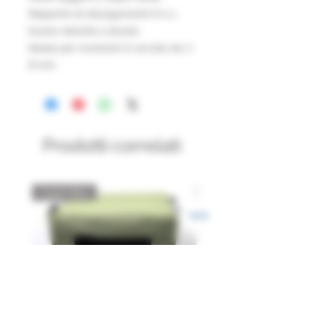
Rapporto di allungamento 6 a 1,
buona velocità e durata
Ideale per munizioni in acciaio da 7-
8 mm
Prodotti correlati
Catch Box