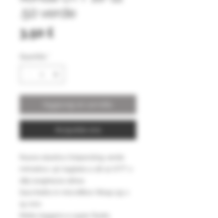
.50 verde
Prezzo
3,50 £
Quantità
*
Aggiungi al carrello
Acquista ora
Nuovo elastico Snipersling verde
mimetico .50 tagliato a 18-12 OTT x
185 lunghezza attiva
Sacchetto in microfibra Wasp 55 x
15 mm.
Molto leggero e super fluido.