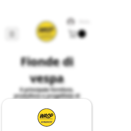
Accedi
Fionde di
vespa
Il
principale
fornitore,
produttore e progettista di
tutto ciò che riguarda
Slingshot
nel
Regno
Unito